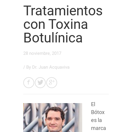
Tratamientos
con Toxina
Botulínica
28 noviembre, 2017
/ By
Dr. Juan Acquaviva
El
Bótox
es la
marca