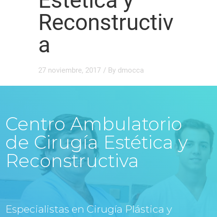
Estética y
Reconstructiv
a
27 noviembre, 2017
/ By
dmocca
Centro Ambulatorio
de Cirugía Estética y
Reconstructiva
Especialistas en Cirugía Plástica y