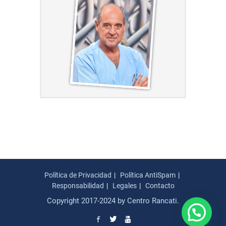
Política de Privacidad
Política AntiSpam
Responsabilidad
Legales
Contacto
Copyright 2017-2024 by Centro Rancati.