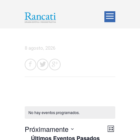
8 agosto, 2026
No hay eventos programados.
N
N
Próximamente
L
a
a
Últimos Eventos Pasados
S
i