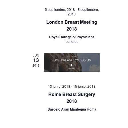
E
s
5 septiembre, 2018
-
8 septiembre,
v
2018
e
London Breast Meeting
n
2018
t
Royal College of Physicians
o
Londres
JUN
13
2018
13 junio, 2018
-
15 junio, 2018
Rome Breast Surgery
2018
Barceló Aran Mantegna
Roma