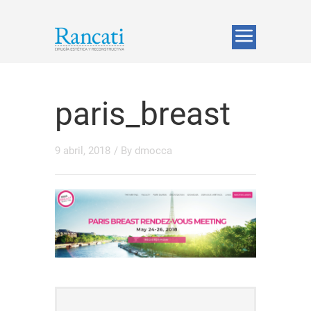
paris_breast
9 abril, 2018
/ By
dmocca