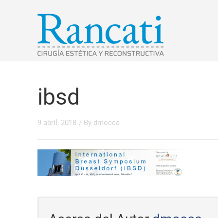
ibsd
9 abril, 2018
/ By
dmocca