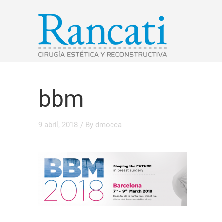
bbm
9 abril, 2018
/ By
dmocca