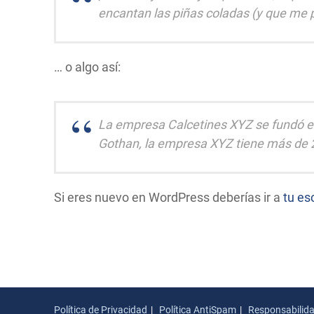
encantan las piñas coladas (y que me p
… o algo así:
La empresa Calcetines XYZ se fundó en
Gothan, la empresa XYZ tiene más de 2
Si eres nuevo en WordPress deberías ir a
tu esc
Política de Privacidad
Política AntiSpam
Responsabilid