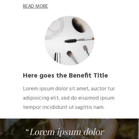
RE​A​
D MOR​​​​​E
Here goes the Benefit Title
Lorem ipsum dolor sit amet, auctor tur
adipisicing elit, sed do eiusmod ipsum
tempor incididunt ut sagittis nam.
RE​A​
D MOR​​​​​E
“
Lorem ipsum dolor